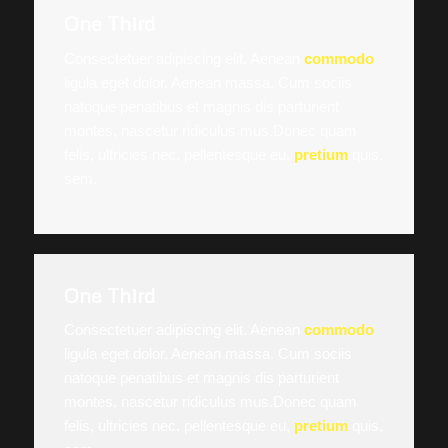
One Third
Consectetuer adipiscing elit. Aenean
commodo
ligula eget dolor. Aenean massa. Cum sociis
natoque penatibus et magnis dis parturient
montes, nascetur ridiculus mus.Donec quam
felis, ultricies nec, pellentesque eu,
pretium
quis,
sem.
One Third
Consectetuer adipiscing elit. Aenean
commodo
ligula eget dolor. Aenean massa. Cum sociis
natoque penatibus et magnis dis parturient
montes, nascetur ridiculus mus.Donec quam
felis, ultricies nec, pellentesque eu,
pretium
quis,